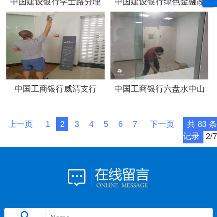
中国建设银行学士路分理
中国建设银行绿色金融改
处
革创新试验区支行
中国工商银行威清支行
中国工商银行六盘水中山
支行临时网点
上一页
1
2
3
4
5
6
7
下一页
共 83 条
记录
2/7