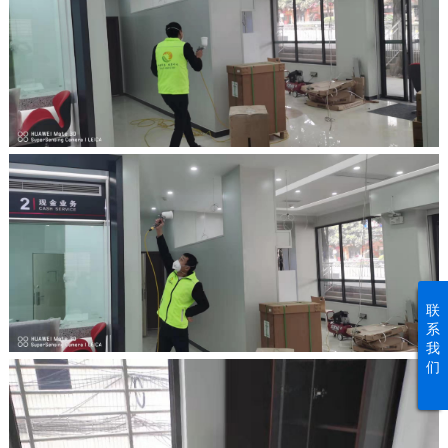
联
系
我
们