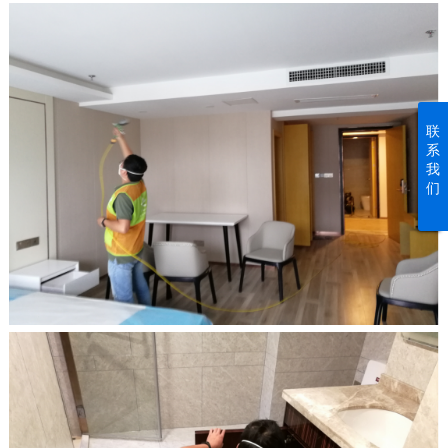
联
系
我
们