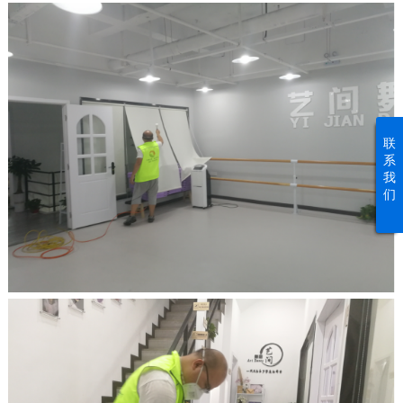
联
系
我
们