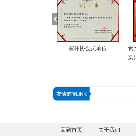
环协会员单位
贵州省地方标准《室内空气污
染治理服务基本规范》参编企
业
回到首页
关于我们