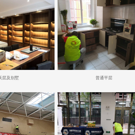
跃层及别墅
普通平层