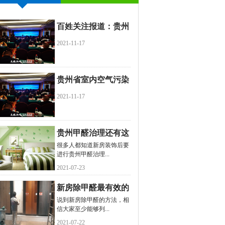
百姓关注报道：贵州
省室内空气污染治理
2021-11-17
服务地方标准出台
贵州省室内空气污染
治理服务地方标准出
2021-11-17
台
贵州甲醛治理还有这
很多人都知道新房装饰后要
些禁忌，你知道吗？
进行贵州甲醛治理...
2021-07-23
新房除甲醛最有效的
说到新房除甲醛的方法，相
方法是什么？
信大家至少能够列...
2021-07-22